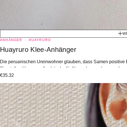
W
ANHÄNGER
HUAYRURO
Huayruro Klee-Anhänger
Die peruanischen Ureinwohner glauben, dass Samen positive En
Sie stellen Huayruro-Armbänder für Neugeborene her, um deren
€
35.32