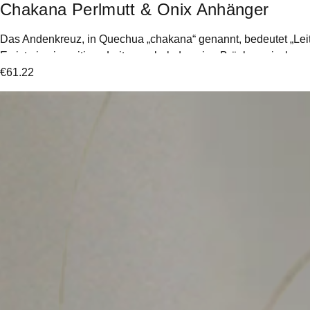
Chakana Perlmutt & Onix Anhänger
Das Andenkreuz, in Quechua „chakana“ genannt, bedeutet „Lei
Es ist ein vierseitiges Leitersymbol, das eine Brücke zwische
€
61.22