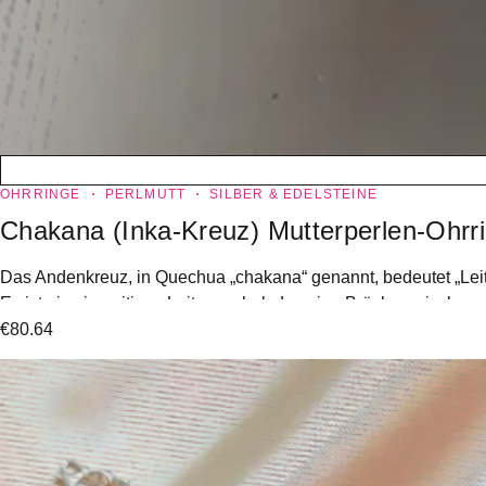
OHRRINGE
PERLMUTT
SILBER & EDELSTEINE
Chakana (Inka-Kreuz) Mutterperlen-Ohrr
Das Andenkreuz, in Quechua „chakana“ genannt, bedeutet „Lei
Es ist ein vierseitiges Leitersymbol, das eine Brücke zwische
€
80.64