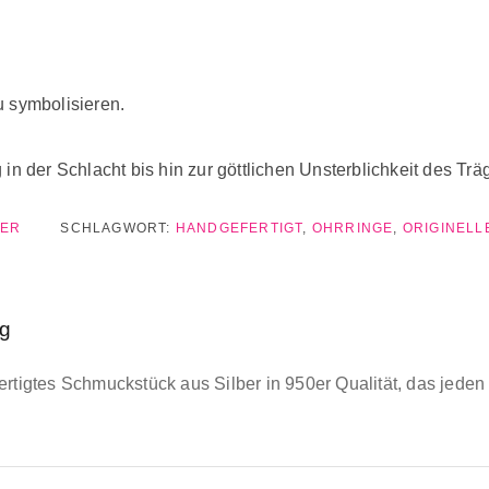
u symbolisieren.
in der Schlacht bis hin zur göttlichen Unsterblichkeit des Trä
BER
SCHLAGWORT:
HANDGEFERTIGT
,
OHRRINGE
,
ORIGINEL
ng
ertigtes Schmuckstück aus Silber in 950er Qualität, das jeden 