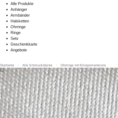
Alle Produkte
Anhänger
Armbänder
Halsketten
Ohrringe
Ringe
Sets
Geschenkkarte
Angebote
Startseite
Alle Schmuckstücke
Ohrringe mit Königinnenkrone