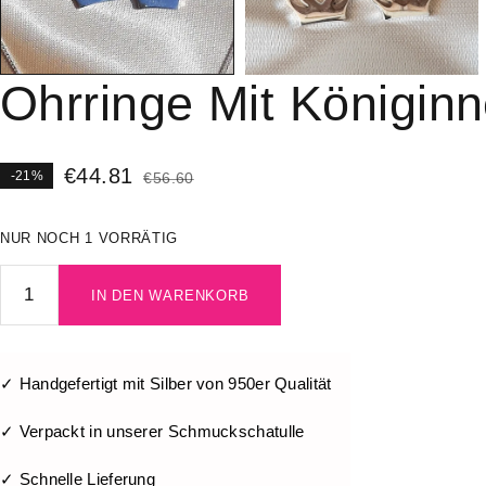
Ohrringe Mit Königin
€
44.81
-21%
€
56.60
NUR NOCH 1 VORRÄTIG
IN DEN WARENKORB
✓ Handgefertigt mit Silber von 950er Qualität
✓ Verpackt in unserer Schmuckschatulle
✓ Schnelle Lieferung